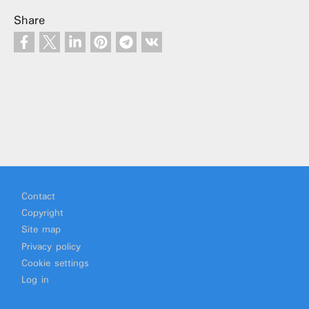
Share
Footer
Contact
Copyright
Site map
Privacy policy
Cookie settings
Log in