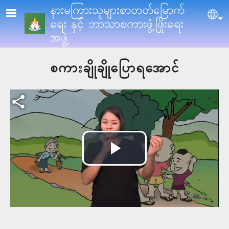
Skip to main content
နားမကြားသူများစာတတ်မြောက်
Sel
ရေး နှင့် ဘာသာစကားဖွံ့ဖြိုးရေး
အဖွဲ့
စကားချိုချိုပြောရအောင်
Video file
Play
Video