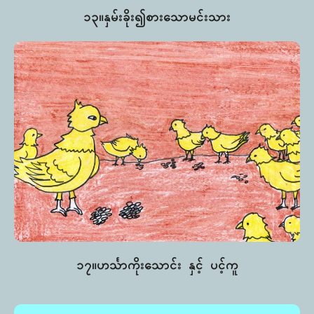
၁၃။နှမ်းခိုး၍စားသောမင်းသား
၁၇။ဟင်္သာကိုးသောင်း နှင့် ပင့်ကူ