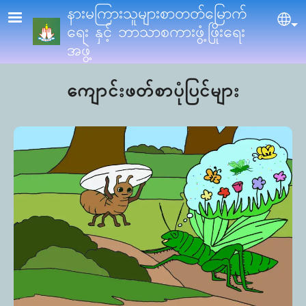
Skip to main content
နားမကြားသူများစာတတ်မြောက်
Sel
ရေး နှင့် ဘာသာစကားဖွံ့ဖြိုးရေး
အဖွဲ့
ကျောင်းဖတ်စာပုံပြင်များ