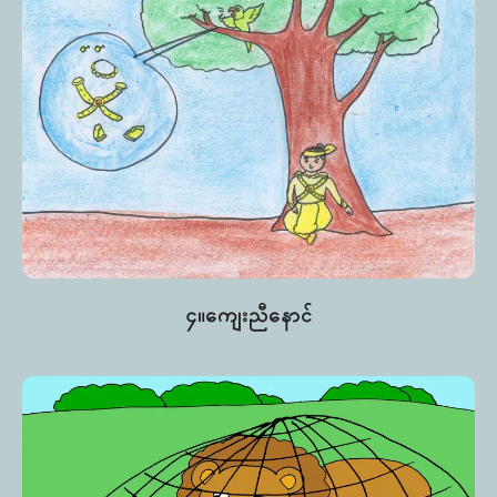
၄။ကျေးညီနောင်