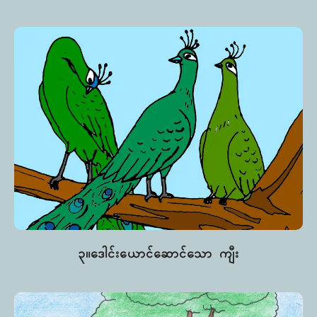
၃။ဒေါင်းယောင်ဆောင်သော ကျီး