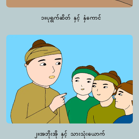
၁။ပုရွက်ဆိတ် နှင့် နှံကောင်
၂။အဘိုးအို နှင့် သားသုံးယောက်