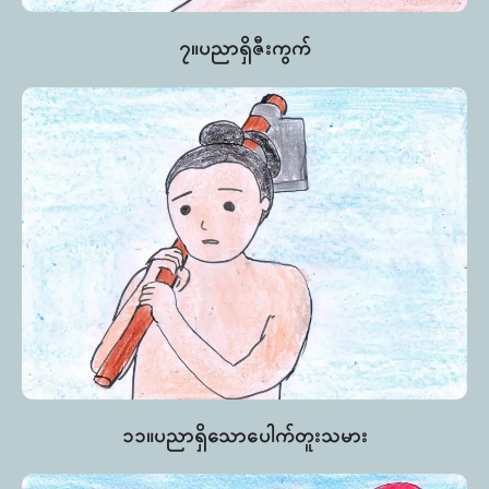
၇။ပညာရှိဇီးကွက်
၁၁။ပညာရှိသောပေါက်တူးသမား