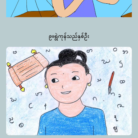
၉။ရွဲကုန်သည်နှစ်ဦး