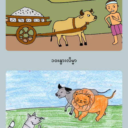
၁၀။နွားလိမ္မာ