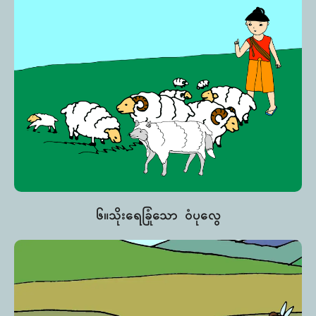
၆။သိုးရေခြုံသော ဝံပုလွေ