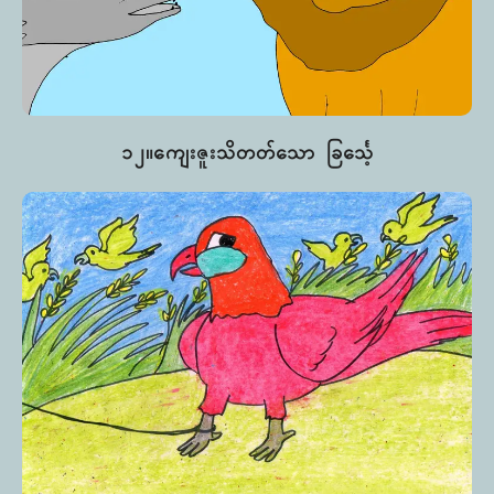
၁၂။ကျေးဇူးသိတတ်သော ခြင်္သေ့