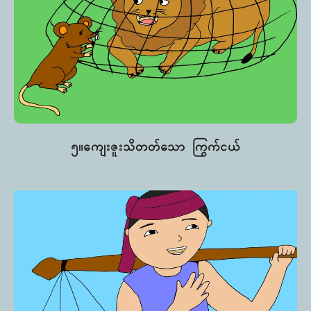
၅။ကျေးဇူးသိတတ်သော ကြွက်ငယ်