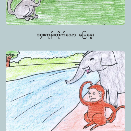
၁၄။ကုန်းတိုက်သော မြေခွေး