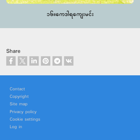
၁၆။ကေဒါရကျေးမင်း
Share
Footer
Contact
Copyright
Site map
Privacy policy
Cookie settings
Log in