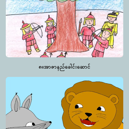
၈။အာဇာနည်ခေါင်းဆောင်