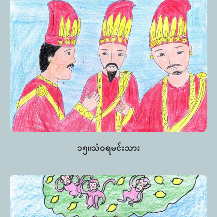
၁၅။သံဝရမင်းသား