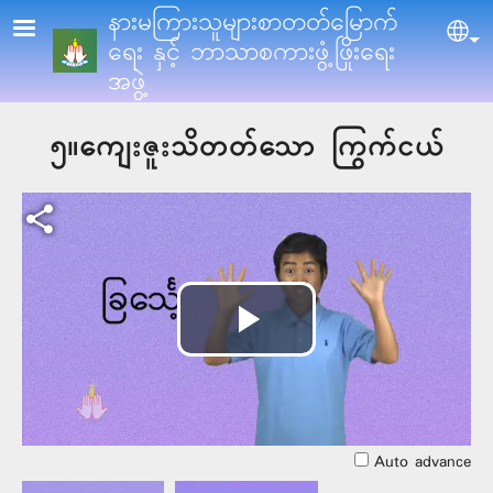
Skip to main content
နားမကြားသူများစာတတ်မြောက်
Sel
ရေး နှင့် ဘာသာစကားဖွံ့ဖြိုးရေး
အဖွဲ့
၅။ကျေးဇူးသိတတ်သော ကြွက်ငယ်
Play
Video
Auto advance